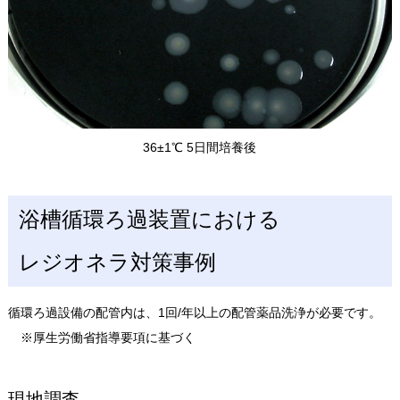
36±1℃ 5日間培養後
浴槽循環ろ過装置における
レジオネラ対策事例
循環ろ過設備の配管内は、1回/年以上の配管薬品洗浄が必要です。
※厚生労働省指導要項に基づく
現地調査