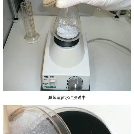
滅菌蒸留水に浸透中