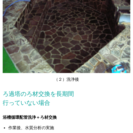
（２）洗浄後
ろ過塔のろ材交換を長期間
行っていない場合
浴槽循環配管洗浄＋ろ材交換
作業後、水質分析の実施