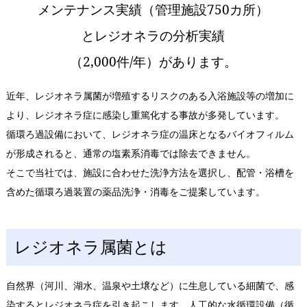
メンテナンス実績（管理施設750カ所）
とレジオネラの分析実績
（2,000件/年）があります。
近年、レジオネラ属菌が増殖するリスクのある入浴施設等の増加に
より、レジオネラ症に感染し重篤化する事故が多発しています。
循環ろ過設備において、レジオネラ症の温床となるバイオフィルム
が形成されると、通常の塩素系消毒では除去できません。
そこで当社では、施設に合わせた洗浄方法を選択し、配管・浴槽を
含めた循環ろ過装置の薬品洗浄・消毒をご提案しています。
レジオネラ属菌とは
自然界（河川、湖水、温泉や土壌など）に生息している細菌で、感
染するとレジオネラ症を引き起こします。人工的な水循環設備（循