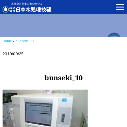
Home
›
bunseki_10
2019/09/25
bunseki_10