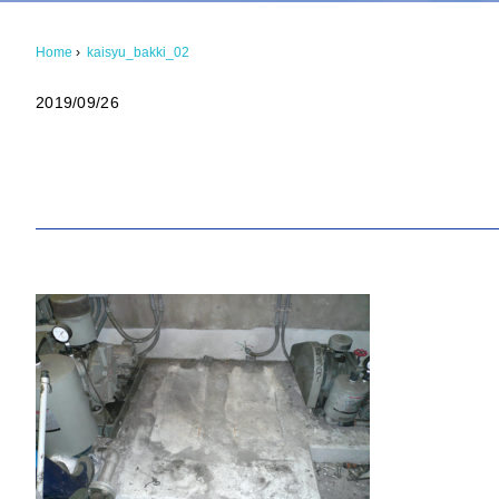
Home
›
kaisyu_bakki_02
2019/09/26