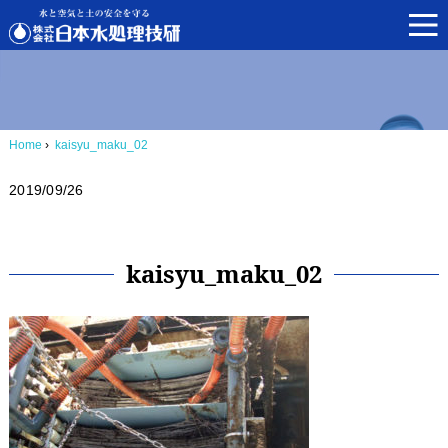
Home
›
kaisyu_maku_02
2019/09/26
kaisyu_maku_02