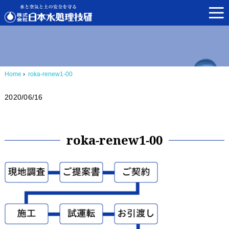
Home
›
roka-renew1-00
2020/06/16
roka-renew1-00