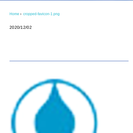
Home
›
cropped-favicon-1.png
2020/12/02