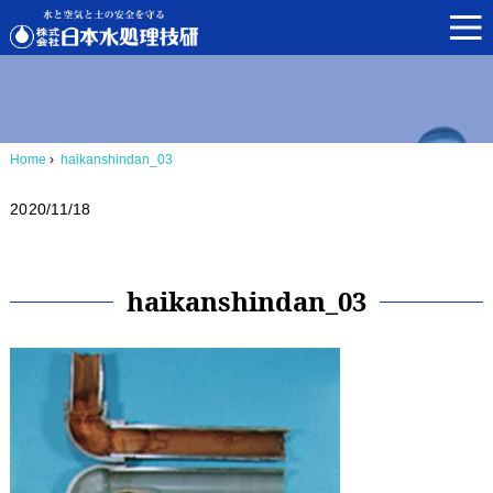
Home
›
haikanshindan_03
2020/11/18
haikanshindan_03