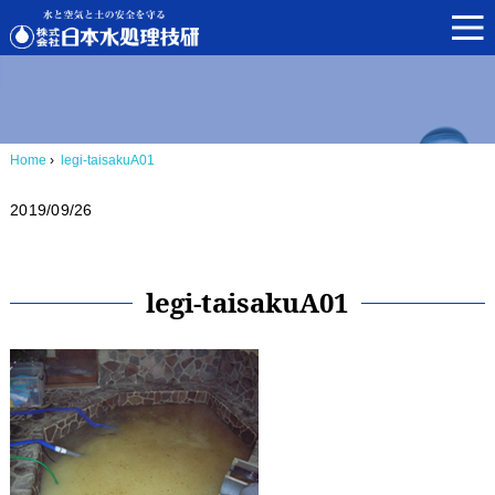
Home
›
legi-taisakuA01
2019/09/26
legi-taisakuA01