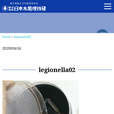
Home
›
legionella02
2020/06/16
legionella02