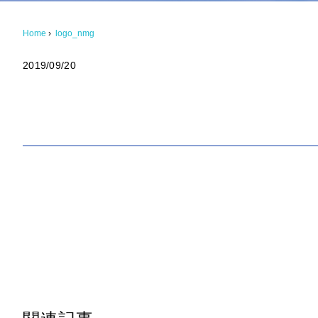
Home
›
logo_nmg
2019/09/20