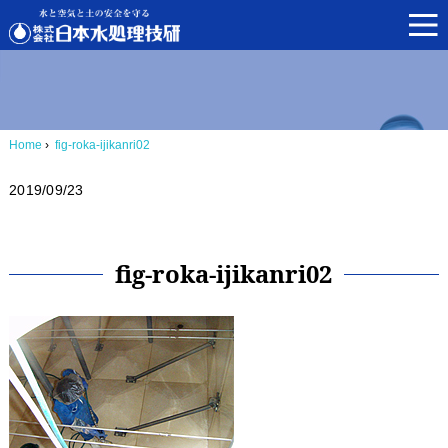
Home
›
fig-roka-ijikanri02
2019/09/23
fig-roka-ijikanri02