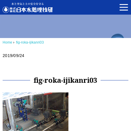
Home
›
fig-roka-ijikanri03
2019/09/24
fig-roka-ijikanri03