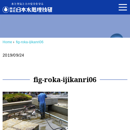
Home
›
fig-roka-ijikanri06
2019/09/24
fig-roka-ijikanri06