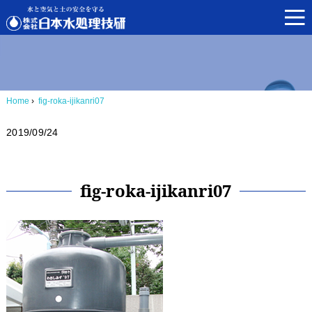
Home
›
fig-roka-ijikanri07
2019/09/24
fig-roka-ijikanri07