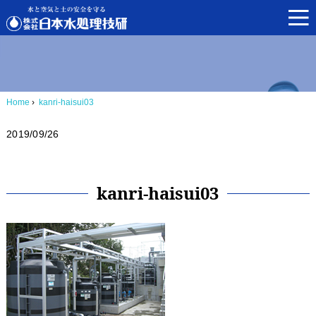
Home
›
kanri-haisui03
2019/09/26
kanri-haisui03