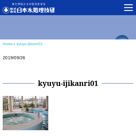
Home
›
kyuyu-ijikanri01
2019/09/26
kyuyu-ijikanri01