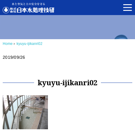
Home
›
kyuyu-ijikanri02
2019/09/26
kyuyu-ijikanri02