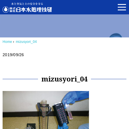
Home
›
mizusyori_04
2019/09/26
mizusyori_04