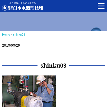
Home
›
shinku03
2019/09/26
shinku03