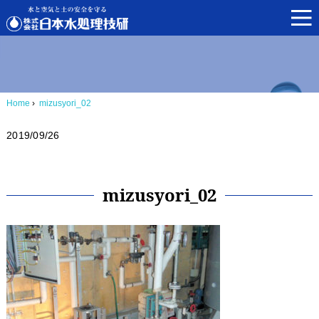
Home
›
mizusyori_02
2019/09/26
mizusyori_02