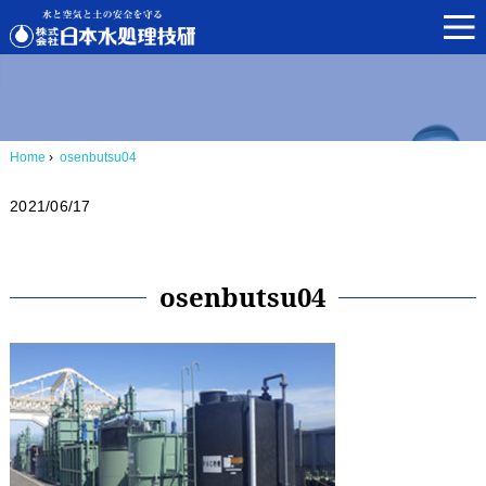
Home
›
osenbutsu04
2021/06/17
osenbutsu04