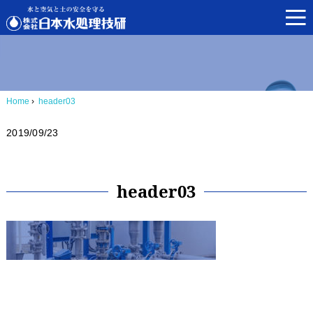
Home
›
header03
2019/09/23
header03