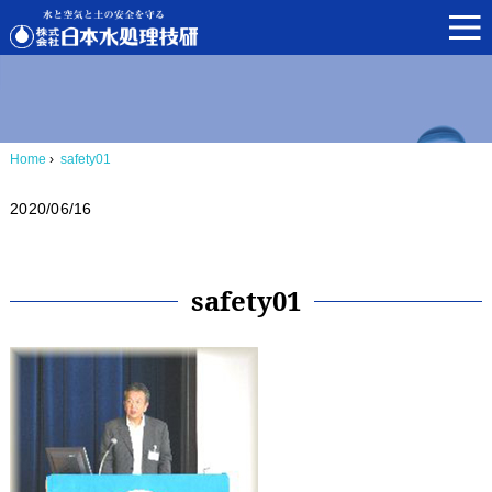
Home
›
safety01
2020/06/16
safety01